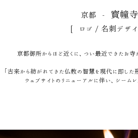
寳幢寺
京都 -
[ ロゴ / 名刺デザイン
京都御所からほど近くに、つい最近できたお寺が
「古来から紡がれてきた仏教の智慧を現代に即した形
ウェブサイトのリニューアルに伴い、
シームレ